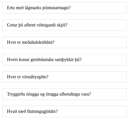
Ertu með lágmarks pöntunarmagn?
Getur þú afhent viðeigandi skjöl?
Hver er meðaltalsleiðtími?
Hvers konar greiðslumáta samþykkir þú?
Hver er vöruábyrgðin?
Tryggirðu örugga og örugga afhendingu vara?
Hvað með flutningsgjöldin?