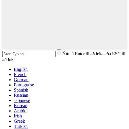
Ýttu á Enter til að leita eða ESC til
að loka
English
French
German
Portuguese
Spanish
Russian
Japanese
Korean
Arabic
Irish
Greek
Turkish