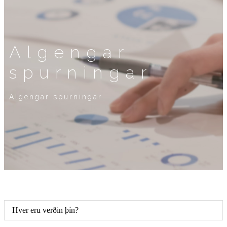
Algengar
spurningar
Algengar spurningar
Hver eru verðin þín?