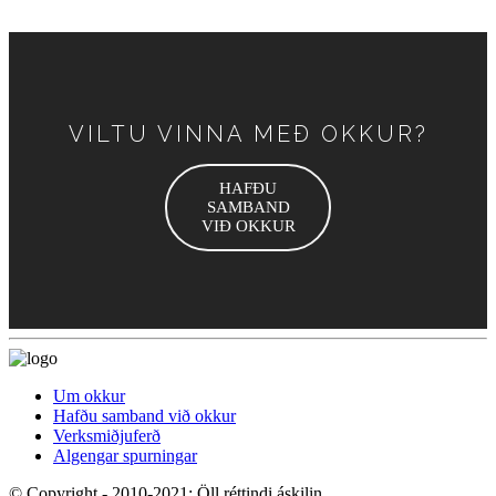
VILTU VINNA MEÐ OKKUR?
HAFÐU
SAMBAND
VIÐ OKKUR
Um okkur
Hafðu samband við okkur
Verksmiðjuferð
Algengar spurningar
© Copyright - 2010-2021: Öll réttindi áskilin.