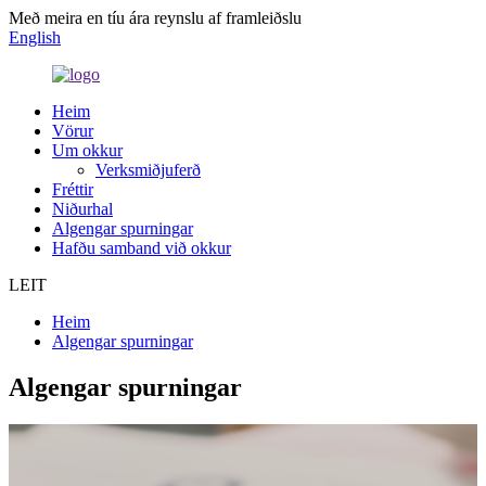
Með meira en tíu ára reynslu af framleiðslu
English
Heim
Vörur
Um okkur
Verksmiðjuferð
Fréttir
Niðurhal
Algengar spurningar
Hafðu samband við okkur
LEIT
Heim
Algengar spurningar
Algengar spurningar