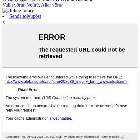
Valin vörur
,
Veftré
,
Allar vörur
Senda tölvupóst
x