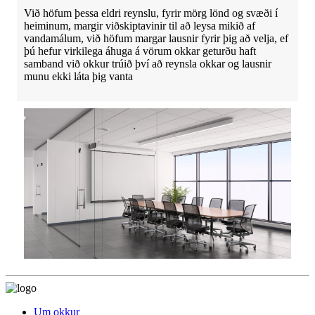
Við höfum þessa eldri reynslu, fyrir mörg lönd og svæði í
heiminum, margir viðskiptavinir til að leysa mikið af
vandamálum, við höfum margar lausnir fyrir þig að velja, ef
þú hefur virkilega áhuga á vörum okkar geturðu haft
samband við okkur trúið því að reynsla okkar og lausnir
munu ekki láta þig vanta
Um okkur