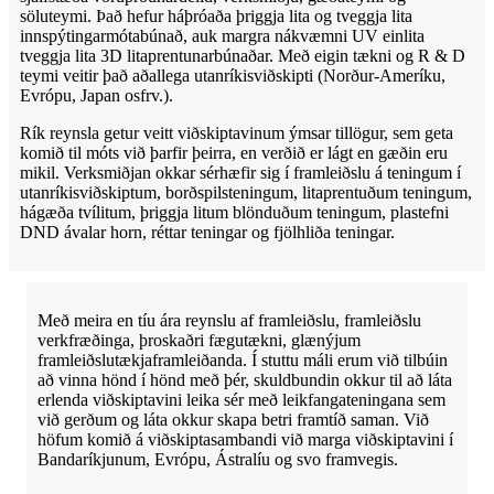
söluteymi. Það hefur háþróaða þriggja lita og tveggja lita
innspýtingarmótabúnað, auk margra nákvæmni UV einlita
tveggja lita 3D litaprentunarbúnaðar. Með eigin tækni og R & D
teymi veitir það aðallega utanríkisviðskipti (Norður-Ameríku,
Evrópu, Japan osfrv.).
Rík reynsla getur veitt viðskiptavinum ýmsar tillögur, sem geta
komið til móts við þarfir þeirra, en verðið er lágt en gæðin eru
mikil. Verksmiðjan okkar sérhæfir sig í framleiðslu á teningum í
utanríkisviðskiptum, borðspilsteningum, litaprentuðum teningum,
hágæða tvílitum, þriggja litum blönduðum teningum, plastefni
DND ávalar horn, réttar teningar og fjölhliða teningar.
Með meira en tíu ára reynslu af framleiðslu, framleiðslu
verkfræðinga, þroskaðri fægutækni, glænýjum
framleiðslutækjaframleiðanda. Í stuttu máli erum við tilbúin
að vinna hönd í hönd með þér, skuldbundin okkur til að láta
erlenda viðskiptavini leika sér með leikfangateningana sem
við gerðum og láta okkur skapa betri framtíð saman. Við
höfum komið á viðskiptasambandi við marga viðskiptavini í
Bandaríkjunum, Evrópu, Ástralíu og svo framvegis.