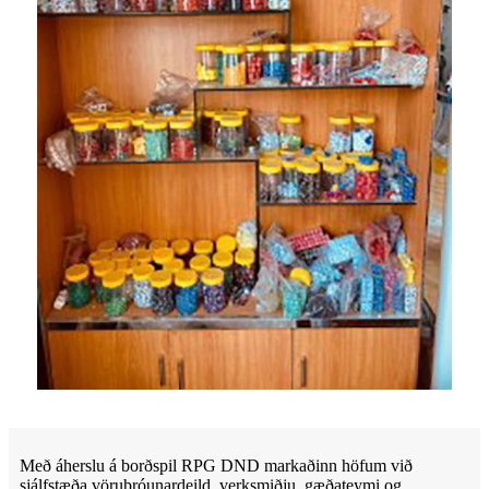
Með áherslu á borðspil RPG DND markaðinn höfum við
sjálfstæða vöruþróunardeild, verksmiðju, gæðateymi og