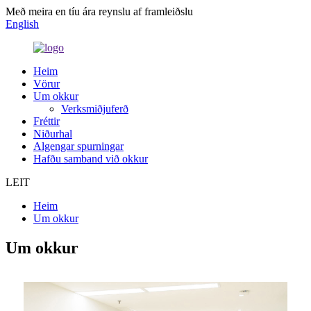
Með meira en tíu ára reynslu af framleiðslu
English
Heim
Vörur
Um okkur
Verksmiðjuferð
Fréttir
Niðurhal
Algengar spurningar
Hafðu samband við okkur
LEIT
Heim
Um okkur
Um okkur