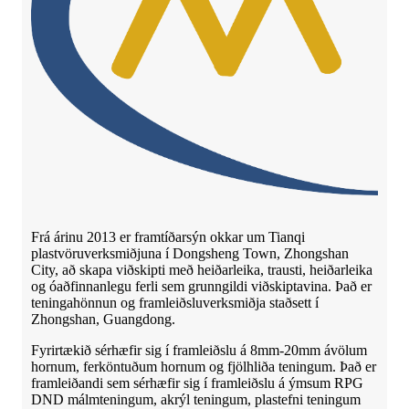
Frá árinu 2013 er framtíðarsýn okkar um Tianqi
plastvöruverksmiðjuna í Dongsheng Town, Zhongshan
City, að skapa viðskipti með heiðarleika, trausti, heiðarleika
og óaðfinnanlegu ferli sem grunngildi viðskiptavina. Það er
teningahönnun og framleiðsluverksmiðja staðsett í
Zhongshan, Guangdong.
Fyrirtækið sérhæfir sig í framleiðslu á 8mm-20mm ávölum
hornum, ferköntuðum hornum og fjölhliða teningum. Það er
framleiðandi sem sérhæfir sig í framleiðslu á ýmsum RPG
DND málmteningum, akrýl teningum, plastefni teningum